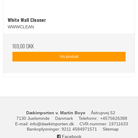
White Wall Cleaner
WWWCLEAN
169,00 DKK
Vis produkt
Dækimporten v. Martin Boye
Åstrupvej 52
7130 Juelsminde
Danmark
Telefonnr.
:
+4575626388
E-mail
:
info@daekimporten.dk
CVR-nummer
:
19711633
Bankoplysninger
:
9211 4584971571
Sitemap
Facebook