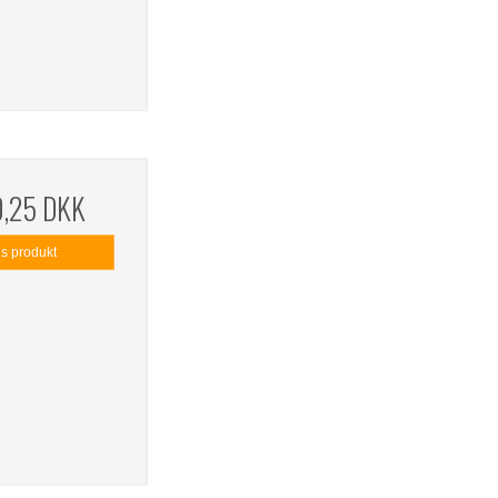
0,25 DKK
is produkt