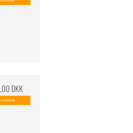
is produkt
9,00 DKK
is produkt