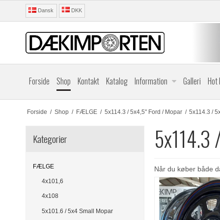
Dansk
DKK
Forside
Shop
Kontakt
Katalog
Information
Galleri
Hot
Forside
/
Shop
/
FÆLGE
/
5x114.3 / 5x4,5" Ford / Mopar
/
5x114.3 / 5
5x114.3 /
Kategorier
FÆLGE
Når du køber både dæ
4x101,6
4x108
5x101.6 / 5x4 Small Mopar