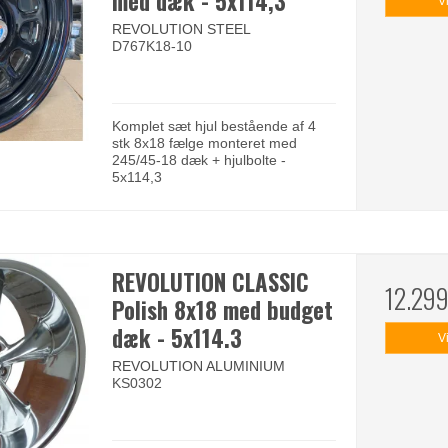
med dæk - 5x114,3
V
REVOLUTION STEEL
D767K18-10
Komplet sæt hjul bestående af 4
stk 8x18 fælge monteret med
245/45-18 dæk + hjulbolte -
5x114,3
REVOLUTION CLASSIC
12.29
Polish 8x18 med budget
dæk - 5x114.3
V
REVOLUTION ALUMINIUM
KS0302