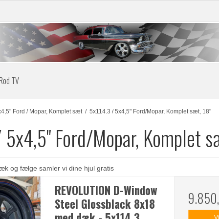
 Rod TV
x4,5" Ford / Mopar, Komplet sæt
/
5x114.3 / 5x4,5" Ford/Mopar, Komplet sæt, 18"
 5x4,5" Ford/Mopar, Komplet sæ
k og fælge samler vi dine hjul gratis
REVOLUTION D-Window
9.850
Steel Glossblack 8x18
med dæk - 5x114,3
V