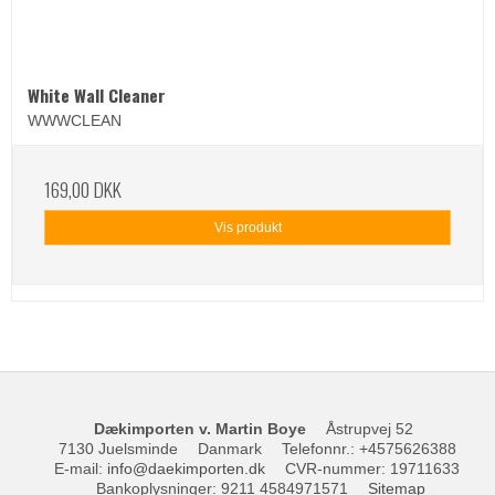
White Wall Cleaner
WWWCLEAN
169,00 DKK
Vis produkt
Dækimporten v. Martin Boye
Åstrupvej 52
7130 Juelsminde
Danmark
Telefonnr.
:
+4575626388
E-mail
:
info@daekimporten.dk
CVR-nummer
:
19711633
Bankoplysninger
:
9211 4584971571
Sitemap