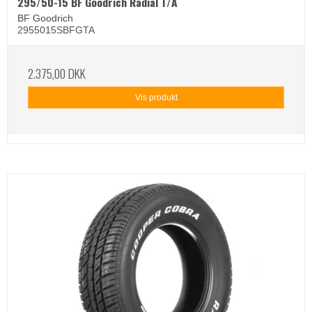
295/50-15 BF Goodrich Radial T/A
BF Goodrich
2955015SBFGTA
2.375,00 DKK
Vis produkt