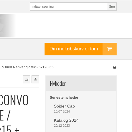
Søg
Din indkøbskurv er tom
5 med Nankang dæk - 5x120.65
Nyheder
CONVO
Seneste nyheder
Spider Cap
E /
16/07 2024
Katalog 2024
15 +
20/12 2023