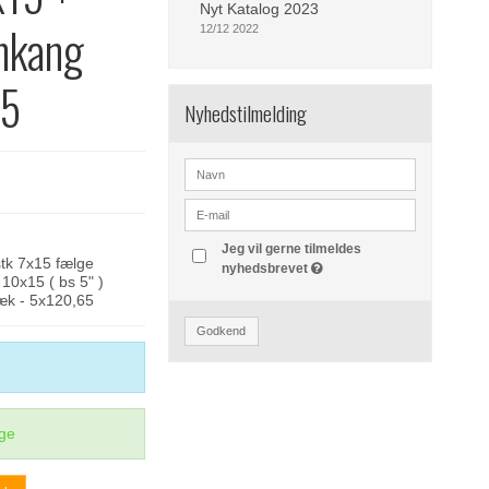
Nyt Katalog 2023
nkang
12/12 2022
65
Nyhedstilmelding
Jeg vil gerne tilmeldes
stk 7x15 fælge
nyhedsbrevet
10x15 ( bs 5" )
æk - 5x120,65
Godkend
ge