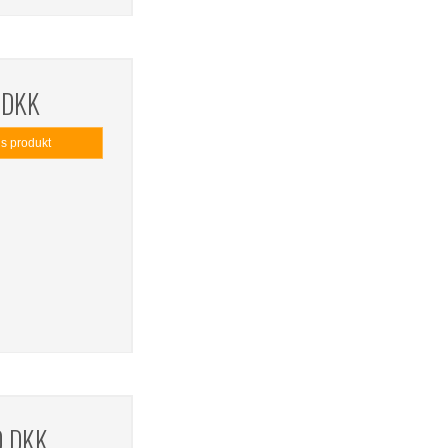
 DKK
is produkt
0 DKK