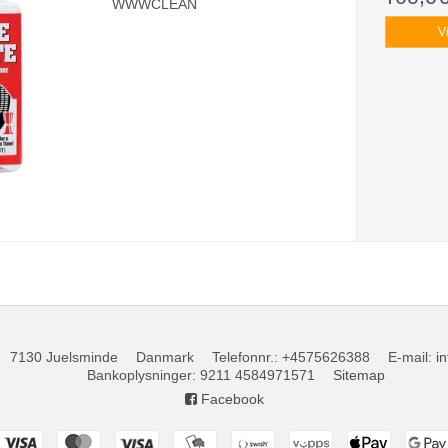
WWWCLEAN
V
7130 Juelsminde
Danmark
Telefonnr.
:
+4575626388
E-mail
:
i
Bankoplysninger
:
9211 4584971571
Sitemap
Facebook