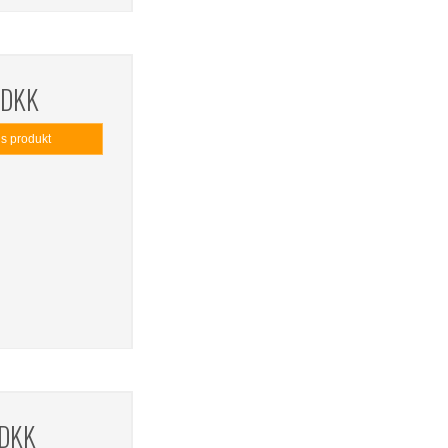
 DKK
is produkt
 DKK