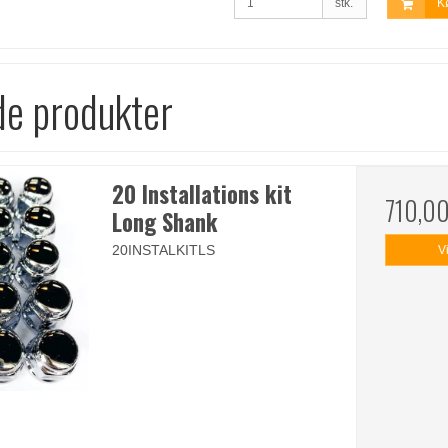
stk.
K
de produkter
20 Installations kit
710,0
Long Shank
20INSTALKITLS
V