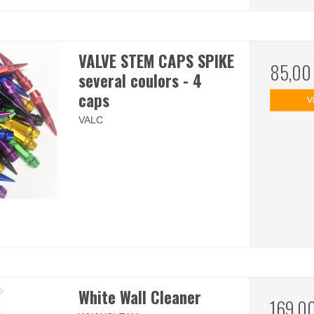
VALVE STEM CAPS SPIKE
85,00
several coulors - 4
caps
V
VALC
White Wall Cleaner
169,0