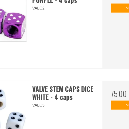
PURPLE - 4 caps
VALC2
V
VALVE STEM CAPS DICE
75,00
WHITE - 4 caps
VALC3
V