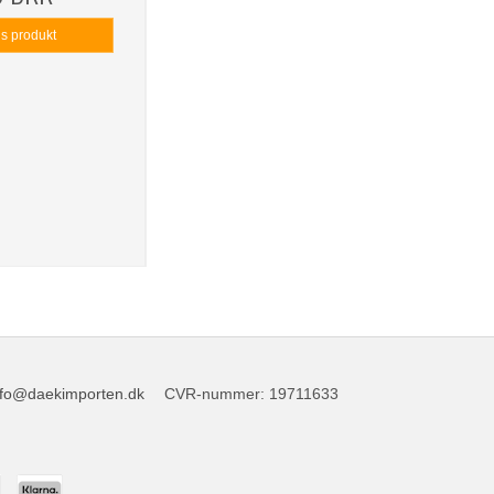
is produkt
nfo@daekimporten.dk
CVR-nummer
:
19711633