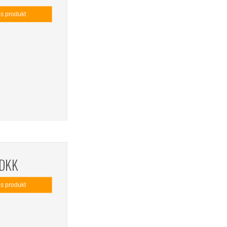
is produkt
 DKK
is produkt